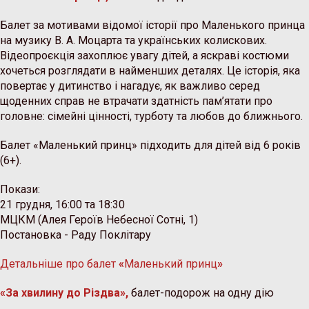
Балет за мотивами відомої історії про Маленького принца
на музику В. А. Моцарта та українських колискових.
Відеопроєкція захоплює увагу дітей, а яскраві костюми
хочеться розглядати в найменших деталях. Це історія, яка
повертає у дитинство і нагадує, як важливо серед
щоденних справ не втрачати здатність пам’ятати про
головне: сімейні цінності, турботу та любов до ближнього.
Балет «Маленький принц» підходить для дітей від 6 років
(6+).
Покази:
21 грудня, 16:00 та 18:30
МЦКМ (Алея Героїв Небесної Сотні, 1)
Постановка - Раду Поклітару
Детальніше
про балет
«
Маленький принц
»
«За хвилину до Різдва»,
балет-подорож на одну дію