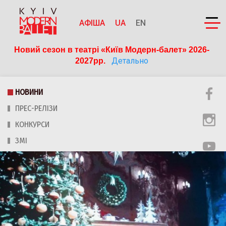
АФІША
UA
EN
Новий сезон в театрі «Київ Модерн-балет» 2026-
Детально
2027рр. 
НОВИНИ
ПРЕС-РЕЛІЗИ
КОНКУРСИ
ЗМІ