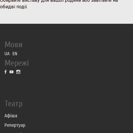
Обирайте виставу для вашої родини або завітайте на
обидві події.
Мови
UA
EN
Мережі
Театр
Афіша
Репертуар