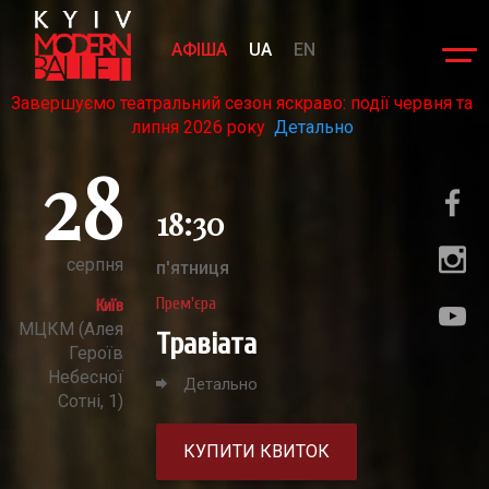
АФІША
UA
EN
Завершуємо театральний сезон яскраво: події червня та
липня 2026 року
Детально
28
18:30
серпня
п'ятниця
Прем'єра
Київ
МЦКМ (Алея
Травіата
Героїв
Небесної
Детально
Сотні, 1)
КУПИТИ КВИТОК