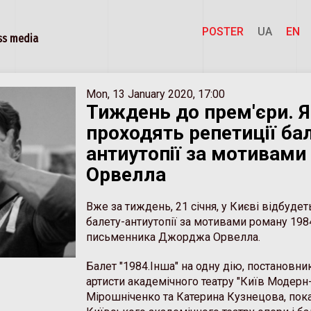
POSTER
UA
EN
s media
Mon, 13 January 2020, 17:00
Тиждень до прем'єри. Я
проходять репетиції ба
антиутопії за мотивами
Орвелла
Вже за тиждень, 21 січня, у Києві відбудет
балету-антиутопії за мотивами роману 198
письменника Джорджа Орвелла.
Балет "1984.Інша" на одну дію, постановни
артисти академічного театру "Київ Модерн-
Мірошніченко та Катерина Кузнецова, пока