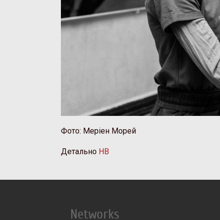
Фото: Меріен Морей
Детально
НВ
Networks