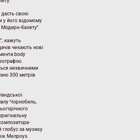
лету.
, дасть свою
м у його відомому
в Модерн-балету".
", кажуть
ядачів чекають нові
ементи body
реографію.
ься незвичними
ано 300 метрів
ландської
іалу Чорнобиль,
цьогорічного
оригінальну
композитора-
й глобус за музику
рік Мелроуз.