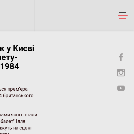
к у Києві
лету-
 1984
ься прем'єра
4 британського
ками якого стали
балет" Ілля
жуть на сцені