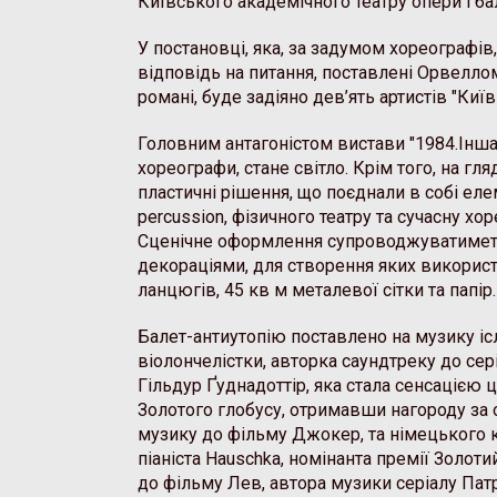
Київського академічного театру опери і ба
У постановці, яка, за задумом хореографів
відповідь на питання, поставлені Орвелло
романі, буде задіяно дев’ять артистів "Киї
Головним антагоністом вистави "1984.Інша
хореографи, стане світло. Крім того, на гл
пластичні рішення, що поєднали в собі ел
percussion, фізичного театру та сучасну хо
Сценічне оформлення супроводжуватимет
декораціями, для створення яких використ
ланцюгів, 45 кв м металевої сітки та папір.
Балет-антиутопію поставлено на музику іс
віолончелістки, авторка саундтреку до сер
Гільдур Ґуднадоттір, яка стала сенсацією 
Золотого глобусу, отримавши нагороду за 
музику до фільму Джокер, та німецького 
піаніста Hauschka, номінанта премії Золоти
до фільму Лев, автора музики серіалу Пат