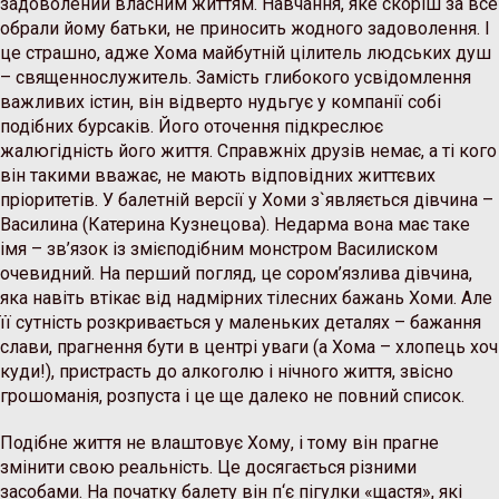
задоволений власним життям. Навчання, яке скоріш за все
обрали йому батьки, не приносить жодного задоволення. І
це страшно, адже Хома майбутній цілитель людських душ
– священнослужитель. Замість глибокого усвідомлення
важливих істин, він відверто нудьгує у компанії собі
подібних бурсаків. Його оточення підкреслює
жалюгідність його життя. Справжніх друзів немає, а ті кого
він такими вважає, не мають відповідних життєвих
пріоритетів. У балетній версії у Хоми з`являється дівчина –
Василина (Катерина Кузнецова). Недарма вона має таке
імя – зв’язок із змієподібним монстром Василиском
очевидний. На перший погляд, це сором’язлива дівчина,
яка навіть втікає від надмірних тілесних бажань Хоми. Але
її сутність розкривається у маленьких деталях – бажання
слави, прагнення бути в центрі уваги (а Хома – хлопець хоч
куди!), пристрасть до алкоголю і нічного життя, звісно
грошоманія, розпуста і це ще далеко не повний список.
Подібне життя не влаштовує Хому, і тому він прагне
змінити свою реальність. Це досягається різними
засобами. На початку балету він п‘є пігулки «щастя», які