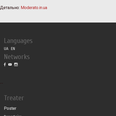
Детально:
Moderato.in.ua
Languages
UA
EN
Networks
--
Treater
Poster