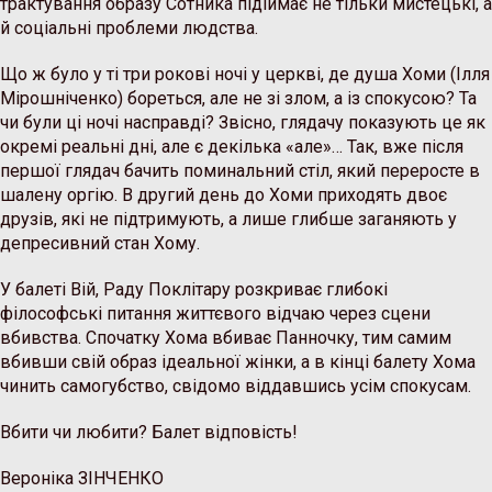
трактування образу Сотника підіймає не тільки мистецькі, а
й соціальні проблеми людства.
Що ж було у ті три рокові ночі у церкві, де душа Хоми (Ілля
Мірошніченко) бореться, але не зі злом, а із спокусою? Та
чи були ці ночі насправді? Звісно, глядачу показують це як
окремі реальні дні, але є декілька «але»… Так, вже після
першої глядач бачить поминальний стіл, який переросте в
шалену оргію. В другий день до Хоми приходять двоє
друзів, які не підтримують, а лише глибше заганяють у
депресивний стан Хому.
У балеті Вій, Раду Поклітару розкриває глибокі
філософські питання життєвого відчаю через сцени
вбивства. Спочатку Хома вбиває Панночку, тим самим
вбивши свій образ ідеальної жінки, а в кінці балету Хома
чинить самогубство, свідомо віддавшись усім спокусам.
Вбити чи любити? Балет відповість!
Вероніка ЗІНЧЕНКО