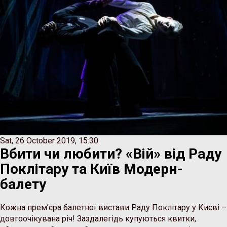
Sat, 26 October 2019, 15:30
Вбити чи любити? «Вій» від Раду
Поклітару та Київ Модерн-
балету
Кожна прем’єра балетної вистави Раду Поклітару у Києві –
довгоочікувана річ! Заздалегідь купуються квитки,