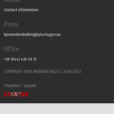
Contact information
Press
kyivmodernballet@kyivcity.gov.ua
Office
+38 (044) 425 49 31
COPYRIGHT KYIV MODERN BALLET 2016-2023
Розробка і дизайн