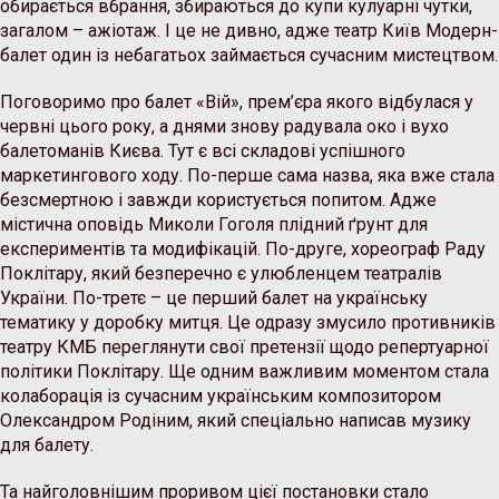
обирається вбрання, збираються до купи кулуарні чутки,
загалом – ажіотаж. І це не дивно, адже театр Київ Модерн-
балет один із небагатьох займається сучасним мистецтвом.
Поговоримо про балет «Вій», прем’єра якого відбулася у
червні цього року, а днями знову радувала око і вухо
балетоманів Києва. Тут є всі складові успішного
маркетингового ходу. По-перше сама назва, яка вже стала
безсмертною і завжди користується попитом. Адже
містична оповідь Миколи Гоголя плідний ґрунт для
експериментів та модифікацій. По-друге, хореограф Раду
Поклітару, який безперечно є улюбленцем театралів
України. По-третє – це перший балет на українську
тематику у доробку митця. Це одразу змусило противників
театру КМБ переглянути свої претензії щодо репертуарної
політики Поклітару. Ще одним важливим моментом стала
колаборація із сучасним українським композитором
Олександром Родіним, який спеціально написав музику
для балету.
Та найголовнішим проривом цієї постановки стало