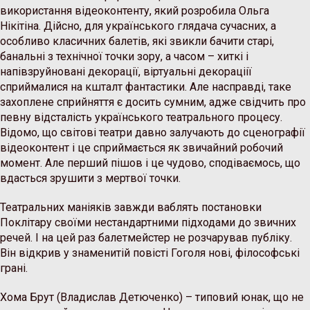
використання відеоконтенту, який розробила Ольга
Нікітіна. Дійсно, для українського глядача сучасних, а
особливо класичних балетів, які звикли бачити старі,
банальні з технічної точки зору, а часом – хиткі і
напівзруйновані декорації, віртуальні декораціії
сприймалися на кшталт фантастики. Але насправді, таке
захоплене сприйняття є досить сумним, адже свідчить про
певну відсталість українського театрального процесу.
Відомо, що світові театри давно залучають до сценографії
відеоконтент і це сприймається як звичайний робочий
момент. Але перший пішов і це чудово, сподіваємось, що
вдасться зрушити з мертвої точки.
Театральних маніяків завжди ваблять постановки
Поклітару своїми нестандартними підходами до звичних
речей. І на цей раз балетмейстер не розчарував публіку.
Він відкрив у знаменитій повісті Гоголя нові, філософські
грані.
Хома Брут (Владислав Детюченко) – типовий юнак, що не