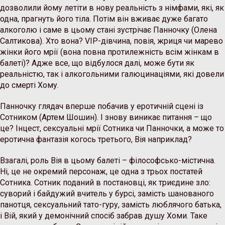
дозволили йому летіти в нову реальність з німфами, які, як
одна, прагнуть його тіла. Потім він вживає дуже багато
алкоголю і саме в цьому стані зустрічає Панночку (Олена
Салтикова). Хто вона? VIP-дівчина, повія, жриця чи марево
жінки його мрії (вона повна протилежність всім жінкам в
балеті)? Адже все, що відбулося далі, може бути як
реальністю, так і алкогольними галюцинаціями, які довели
до смерті Хому.
Панночку глядач вперше побачив у еротичній сцені із
Сотником (Артем Шошин). І знову виникає питання – що
це? Інцест, сексуальні мрії Сотника чи Панночки, а може то
еротична фантазія когось третього, Вія наприклад?
Взагалі, роль Вія в цьому балеті – філософсько-містична.
Ні, це не окремий персонаж, це одна з трьох постатей
Сотника. Сотник поданий в постановці, як триєдине зло:
суворий і байдужий вчитель у бурсі, замість шанованого
панотця, сексуальний тато-гуру, замість люблячого батька,
і Вій, який у демонічний спосіб забрав душу Хоми. Таке