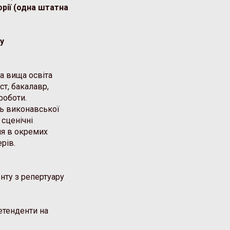
орії (одна штатна
у
ва вища освіта
ст, бакалавр,
роботи.
ь виконавської
 сценічні
ня в окремих
рів.
нту з репертуару
етенденти на