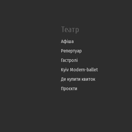
Театр
Афіша
Репертуар
Гастролі
Kyiv Modern-ballet
Де купити квиток
Проєкти