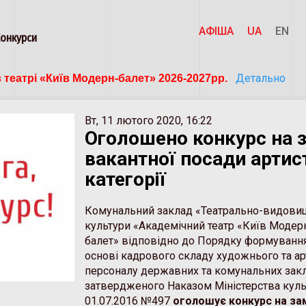
АФІША
UA
EN
Конкурси
Детально
 театрі «Київ Модерн-балет» 2026-2027рр. 
Вт, 11 лютого 2020, 16:22
Оголошено конкурс на 
вакантної посади артист
категорії
Комунальний заклад «Театрально-видови
культури «Академічний театр «Київ Модер
балет» відповідно до Порядку формування
основі кадрового складу художнього та ар
персоналу державних та комунальних закл
затвердженого Наказом Міністерства куль
01.07.2016 №497
оголошує конкурс на за