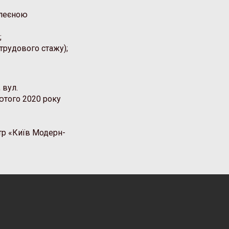
клеєною
;
трудового стажу);
 вул.
лютого 2020 року
атр «Київ Модерн-