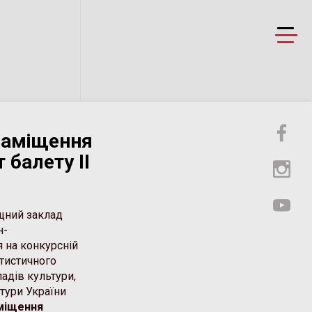
заміщення
 балету ІІ
щний заклад
н-
 на конкурсній
тистичного
адів культури,
тури України
міщення