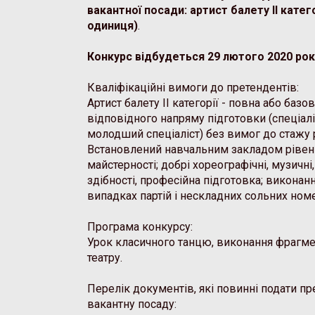
вакантної посади: артист балету ІІ катег
одиниця)
.
Конкурс відбудеться 29 лютого 2020 рок
Кваліфікаційні вимоги до претендентів:
Артист балету ІІ категорії - повна або базо
відповідного напряму підготовки (спеціалі
молодший спеціаліст) без вимог до стажу 
Встановлений навчальним закладом рівен
майстерності; добрі хореографічні, музичні,
здібності, професійна підготовка; виконан
випадках партій і нескладних сольних номе
Програма конкурсу:
Урок класичного танцю, виконання фрагме
театру.
Перелік документів, які повинні подати пр
вакантну посаду: