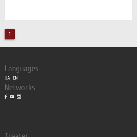
1
Languages
UA
EN
Networks
--
Treater