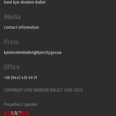
Fund Kyiv Modern-Ballet
Media
Contact information
Press
kyivmodernballet@kyivcity.gov.ua
Office
+38 (044) 425 49 31
COPYRIGHT KYIV MODERN BALLET 2016-2023
Розробка і дизайн