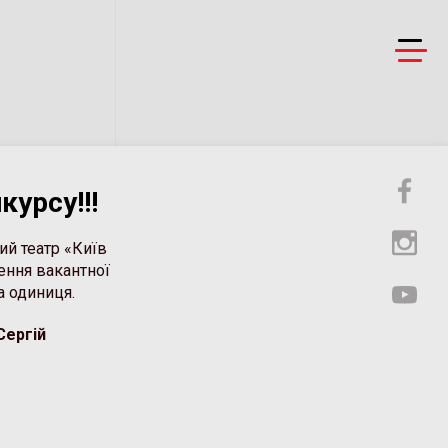
урсу!!!
ий театр «Київ
ення вакантної
на одиниця.
Сергій