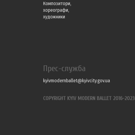
Композитори,
хореографи,
художники
Прес-служба
kyivmodernballet@kyivcity.gov.ua
COPYRIGHT KYIV MODERN BALLET 2016-2023