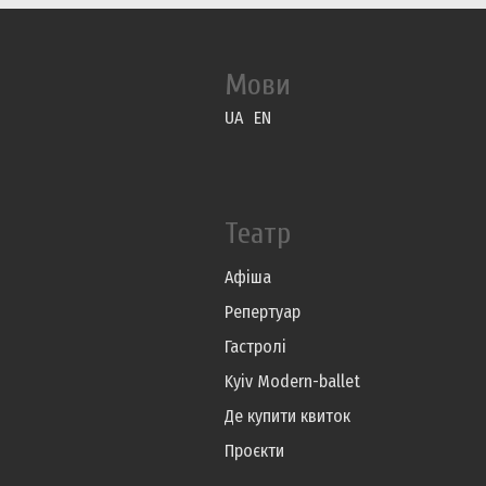
Мови
UA
EN
Театр
Афіша
Репертуар
Гастролі
Kyiv Modern-ballet
Де купити квиток
Проєкти