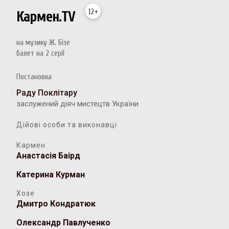
12+
Кармен.TV
на музику Ж. Бізе
балет на 2 серії
Постановка
Раду Поклітару
заслужений діяч мистецтв України
Дійові особи та виконавці
Кармен
Анастасія Баірд
Катерина Курман
Хозе
Дмитро Кондратюк
Олександр Павлученко