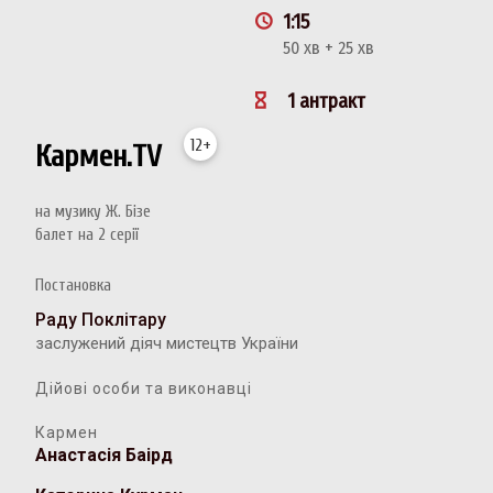
1:15
50 хв + 25 хв
1 антракт
12+
Кармен.TV
на музику Ж. Бізе
балет на 2 серії
Постановка
Раду Поклітару
заслужений діяч мистецтв України
Дійові особи та виконавці
Кармен
Анастасія Баірд