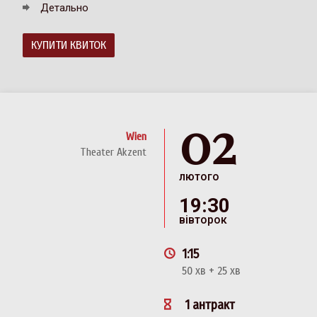
Детально
КУПИТИ КВИТОК
02
Wien
Theater Akzent
лютого
19:30
вівторок
1:15
50 хв + 25 хв
1 антракт