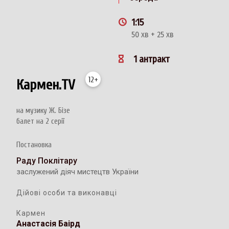
1:15
50 хв + 25 хв
1 антракт
12+
Кармен.TV
на музику Ж. Бізе
балет на 2 серії
Постановка
Раду Поклітару
заслужений діяч мистецтв України
Дійові особи та виконавці
Кармен
Анастасія Баірд