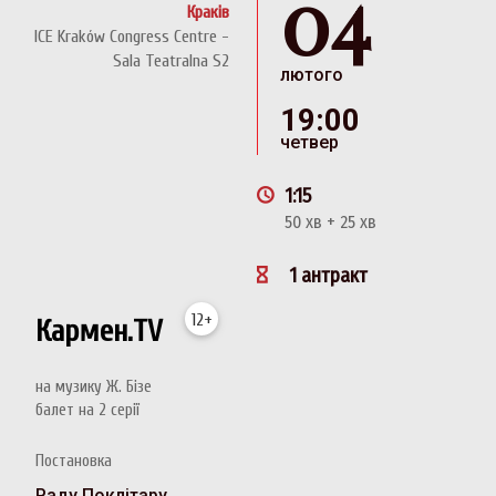
04
Краків
ICE Kraków Congress Centre -
Sala Teatralna S2
лютого
19:00
четвер
1:15
50 хв + 25 хв
1 антракт
12+
Кармен.TV
на музику Ж. Бізе
балет на 2 серії
Постановка
Раду Поклітару