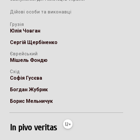
Дійові особи та виконавці
Грузія
Юлія Човган
Сергій Щербіненко
Єврейський
Мішель Фондю
Схід
Софія Гусєва
Богдан Жубрик
Борис Мельничук
12+
In pivo veritas