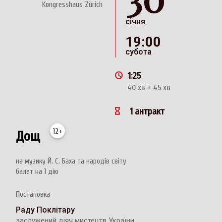
Kongresshaus Zürich
січня
19:00
субота
1:25
40 хв + 45 хв
1 антракт
12+
Дощ
на музику Й. С. Баха та народів світу
балет на 1 дію
Постановка
Раду Поклітару
заслужений діяч мистецтв України