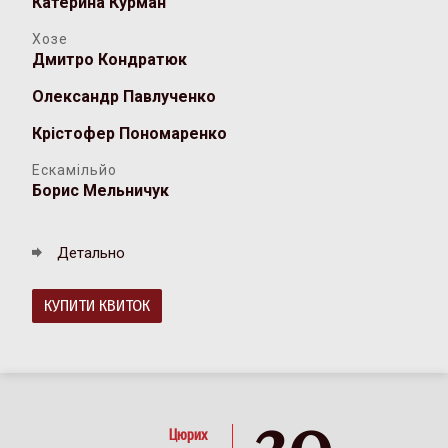
Катерина Курман
Хозе
Дмитро Кондратюк
Олександр Павлученко
Крістофер Пономаренко
Ескамільйо
Борис Мельничук
Детально
КУПИТИ КВИТОК
30
Цюрих