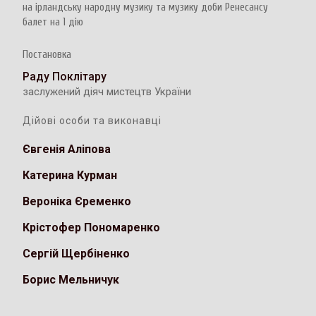
на ірландську народну музику та музику доби Ренесансу
балет на 1 дію
Постановка
Раду Поклітару
заслужений діяч мистецтв України
Дійові особи та виконавці
Євгенія Аліпова
Катерина Курман
Вероніка Єременко
Крістофер Пономаренко
Сергій Щербіненко
Борис Мельничук