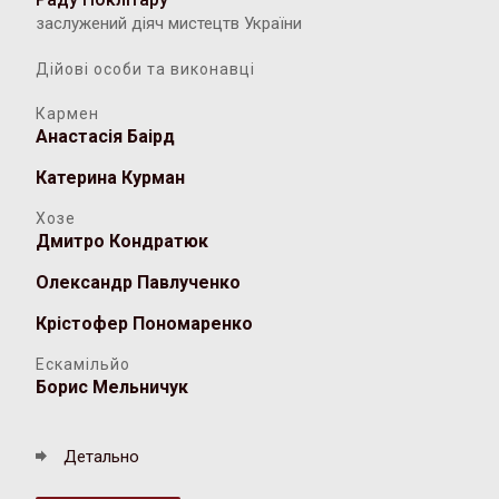
заслужений діяч мистецтв України
Дійові особи та виконавці
Кармен
Анастасія Баірд
Катерина Курман
Хозе
Дмитро Кондратюк
Олександр Павлученко
Крістофер Пономаренко
Ескамільйо
Борис Мельничук
Детально