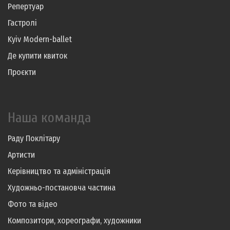
Репертуар
Гастролі
Kyiv Modern-ballet
Де купити квиток
Проєкти
Наша команда
Раду Поклітару
Артисти
Керівництво та адміністрація
Художньо-постановча частина
Фото та відео
Композитори, хореографи, художники