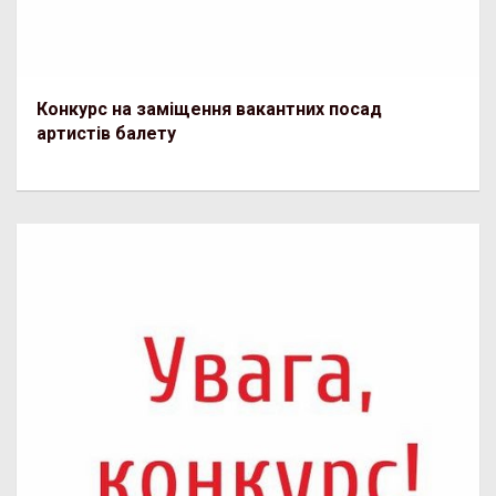
Конкурс на заміщення вакантних посад
артистів балету