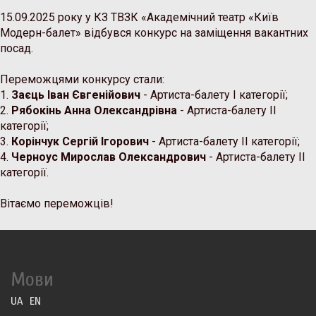
15.09.2025 року у КЗ ТВЗК «Академічний театр «Київ
Модерн-балет» відбувся конкурс на заміщення вакантних
посад.
Переможцями конкурсу стали:
1.
Заєць Іван Євгенійович
- Артиста-балету І категорії;
2.
Рябокінь Анна Олександрівна
- Артиста-балету ІІ
категорії;
3.
Корінчук Сергій Ігорович
- Артиста-балету ІІ категорії;
4.
Черноус Мирослав Олександрович
- Артиста-балету ІІ
категорії.
Вітаємо переможців!
Мови
UA
EN