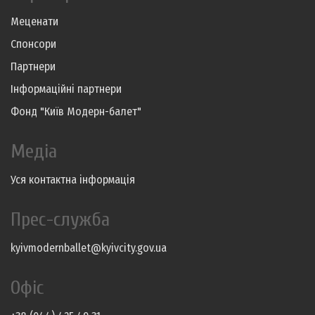
Меценати
Спонсори
Партнери
Інформаційні партнери
Фонд "Київ Модерн-балет"
Медіа
Уся контактна інформація
Прес-служба
kyivmodernballet@kyivcity.gov.ua
Офіс