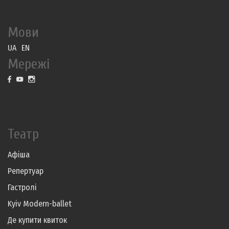
Мови
UA
EN
Мережі
Театр
Афіша
Репертуар
Гастролі
Kyiv Modern-ballet
Де купити квиток