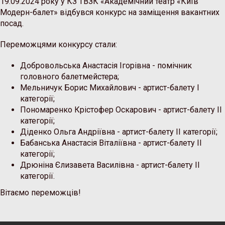
19.09.2024 року у КЗ ТВЗК «Академічний театр «Київ
Модерн-балет» відбувся конкурс на заміщення вакантних
посад.
Переможцями конкурсу стали:
Добровольська Анастасія Ігорівна - помічник
головного балетмейстера;
Мельничук Борис Михайлович - артист-балету І
категорії;
Пономаренко Крістофер Оскарович - артист-балету ІІ
категорії;
Діденко Ольга Андріївна - артист-балету ІІ категорії;
Бабанська Анастасія Віталіївна - артист-балету ІІ
категорії;
Дрюніна Єлизавета Василівна - артист-балету ІІ
категорії.
Вітаємо переможців!