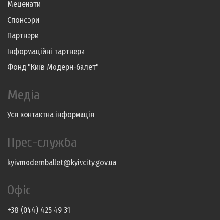
Меценати
Спонсори
Партнери
Інформаційні партнери
Фонд "Київ Модерн-балет"
Медіа
Уся контактна інформація
Прес-служба
kyivmodernballet@kyivcity.gov.ua
Офіс
+38 (044) 425 49 31