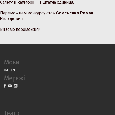
балету ІІ категорії – 1 штатна одиниця.
Переможцем конкурсу став
Семененко Роман
Вікторович
.
Вітаємо переможця!
Мови
UA
EN
Мережі
Театр