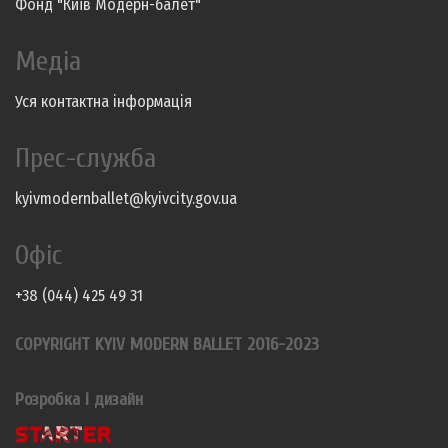
Фонд "Київ Модерн-балет"
Медіа
Уся контактна інформація
Прес-служба
kyivmodernballet@kyivcity.gov.ua
Офіс
+38 (044) 425 49 31
COPYRIGHT KYIV MODERN BALLET 2016-2023
Розробка і дизайн