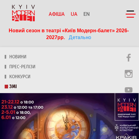
АФІША
UA
EN
Новий сезон в театрі «Київ Модерн-балет» 2026-
Детально
2027рр. 
НОВИНИ
ПРЕС-РЕЛІЗИ
КОНКУРСИ
ЗМІ