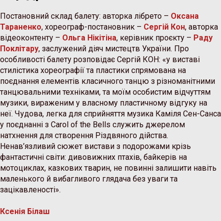
Постановний склад балету: авторка лібрето –
Оксана
Тараненко
, хореограф-постановник –
Сергій Кон
, авторка
відеоконтенту –
Ольга Нікітіна
, керівник проєкту –
Раду
Поклітару
, заслужений діяч мистецтв України. Про
особливості балету розповідає Сергій КОН: «у виставі
стилістика хореографії та пластики спрямована на
поєднання елементів класичного танцю з різноманітними
танцювальними техніками, та моїм особистим відчуттям
музики, вираженим у власному пластичному відгуку на
неї. Чудова, легка для сприйняття музика Каміля Сен-Санса
у поєднанні з Carol of the Bells служить джерелом
натхнення для створення Різдвяного дійства.
Ненав’язливий сюжет вистави з подорожами крізь
фантастичні світи: дивовижних птахів, байкерів на
мотоциклах, казкових тварин, не повинні залишити навіть
маленького й вибагливого глядача без уваги та
зацікавленості».
Ксенія Білаш