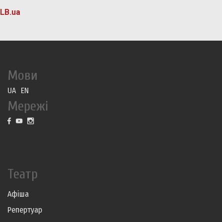
LB.ua
Мови
UA
EN
Мережі
Театр
Афіша
Репертуар