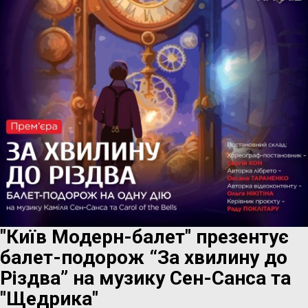
"Київ Модерн-балет" презентує
балет-подорож “За хвилину до
Різдва” на музику Сен-Санса та
"Щедрика"