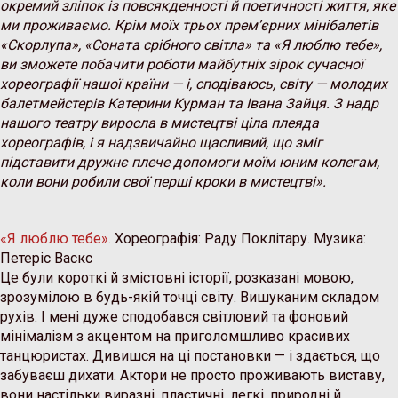
окремий зліпок із повсякденності й поетичності життя, яке
ми проживаємо. Крім моїх трьох прем’єрних мінібалетів
«Скорлупа», «Соната срібного світла» та «Я люблю тебе»,
ви зможете побачити роботи майбутніх зірок сучасної
хореографії нашої країни — і, сподіваюсь, світу — молодих
балетмейстерів Катерини Курман та Івана Зайця. З надр
нашого театру виросла в мистецтві ціла плеяда
хореографів, і я надзвичайно щасливий, що зміг
підставити дружнє плече допомоги моїм юним колегам,
коли вони робили свої перші кроки в мистецтві».
«Я люблю тебе».
Хореографія: Раду Поклітару. Музика:
Петеріс Васкс
Це були короткі й змістовні історії, розказані мовою,
зрозумілою в будь-якій точці світу. Вишуканим складом
рухів. І мені дуже сподобався світловий та фоновий
мінімалізм з акцентом на приголомшливо красивих
танцюристах. Дивишся на ці постановки — і здається, що
забуваєш дихати. Актори не просто проживають виставу,
вони настільки виразні, пластичні, легкі, природні й