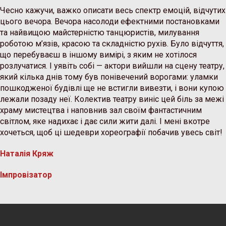
Чесно кажучи, важко описати весь спектр емоцій, відчутих
цього вечора. Вечора насолоди ефектними постановками
та найвищою майстерністю танцюристів, милування
роботою м’язів, красою та складністю рухів. Було відчуття,
що перебуваєш в іншому вимірі, з яким не хотілося
розлучатися. І уявіть собі — актори вийшли на сцену театру,
який кілька днів тому був понівечений ворогами: уламки
пошкодженої будівлі ще не встигли вивезти, і вони купою
лежали позаду неї. Колектив театру виніс цей біль за межі
храму мистецтва і наповнив зал своїм фантастичним
світлом, яке надихає і дає сили жити далі. І мені вкотре
хочеться, щоб ці шедеври хореографії побачив увесь світ!
Наталія Кряж
Імпровізатор