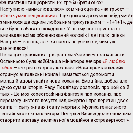
Фантастичні танцюристи. Ех, треба брати обох!
Наступною «вималювалася» комічна сценка «на трьох» —
«Ой я чумак нещасливий».
І це цілком зрозуміле «будьмо!»
змінилося ще одним любовним трикутником — «1+1+1», де
все було набагато складніше. У ньому свої пристрасті
виливали всіма обожнюваний чоловік і дві палкі жінки.
Настрій — вогонь, але ви навіть не уявляєте, чим усе
закінчилося!
Після цих грайливих тріо раптом з’явилися трагічні ноти.
Останньою була найбільша мініатюра вечора
«Я люблю
тебе»
— історія похорону кохання. «Новопреставлений»
отримує ангельські крила і намагається допомогти
молодій вдові знайти нове кохання. Емоційна, добра, але
дуже сумна історія. Раду Поклітару розповів про цей свій
твір: «Це моя хореографічна фантазія про кохання, про
перемогу чистого почуття над смертю і про перетин двох
світів — світу живих і світу мертвих. Музика геніального
латвійського композитора Петеріса Васкса дозволила нам
створити виставу величезної емоційної екстравертності».