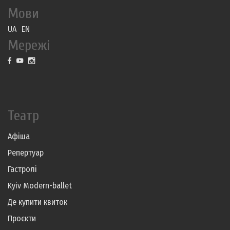
Мови
UA
EN
Мережі
Театр
Афіша
Репертуар
Гастролі
Kyiv Modern-ballet
Де купити квиток
Проєкти