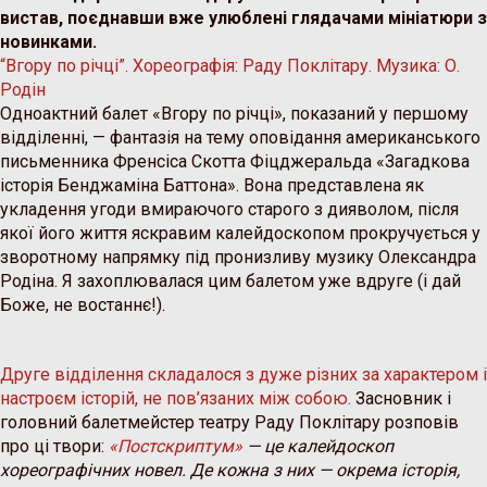
вистав, поєднавши вже улюблені глядачами мініатюри з
новинками.
“Вгору по річці”. Хореографія: Раду Поклітару. Музика: О.
Родін
Одноактний балет «Вгору по річці», показаний у першому
відділенні, — фантазія на тему оповідання американського
письменника Френсіса Скотта Фіцджеральда «Загадкова
історія Бенджаміна Баттона». Вона представлена як
укладення угоди вмираючого старого з дияволом, після
якої його життя яскравим калейдоскопом прокручується у
зворотному напрямку під пронизливу музику Олександра
Родіна. Я захоплювалася цим балетом уже вдруге (і дай
Боже, не востаннє!).
Друге відділення складалося з дуже різних за характером і
настроєм історій, не пов’язаних між собою.
Засновник і
головний балетмейстер театру Раду Поклітару розповів
про ці твори:
«Постскриптум»
— це калейдоскоп
хореографічних новел. Де кожна з них — окрема історія,