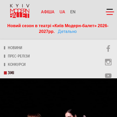
АФІША
UA
EN
Новий сезон в театрі «Київ Модерн-балет» 2026-
Детально
2027рр. 
НОВИНИ
ПРЕС-РЕЛІЗИ
КОНКУРСИ
ЗМІ