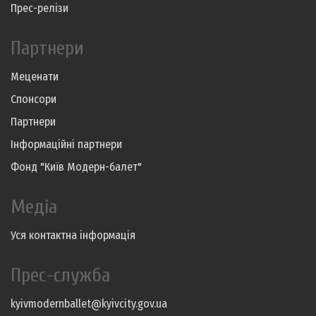
Прес-релізи
Партнери
Меценати
Спонсори
Партнери
Інформаційні партнери
Фонд "Київ Модерн-балет"
Медіа
Уся контактна інформація
Прес-служба
kyivmodernballet@kyivcity.gov.ua