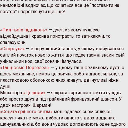
неймовірні водночас, що хочеться все це “поставити на
повтор” і переглянути ще і ще!
«Пил твоїх підвіконь»
— дует, у якому пульсує
відчайдушна і красива пристрасть, то затихаючи, то
спалахуючи.
«Скорлупа»
— візерунковий танець, у якому відчувається
світлий початок нового життя, що подає таємні знаки, свій
унікальний код, свої сонячні імпульси.
«Танцюємо Перголезі»
— у цьому танцювальному дуеті є
щось механічне, немов це звична робота двох ляльок, за
пластиковою оболонкою яких живуть дві чутливі ніжні
душі.
Мініатюра
«Ці люди»
— яскраві картинки з життя сусідів
або просто друзів під грайливий французький шансон. У
двох настроях. Шарман!
«Соната срібного світла»
мені здалася сном сплячої
красуні, яка не може вибрати одного з двох відданих
шанувальників, бо вони чудово доповнюють одне одного.