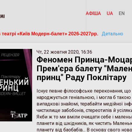
АФІША
UA
EN
ЗМІ
Детально
 театрі «Київ Модерн-балет» 2026-2027рр. 
Чт, 22 жовтня 2020, 16:36
Феномен Принца-Моцар
Прем'єра балету "Мале
принц" Раду Поклітару
Існує певне філософське переконання, щ
народжується геніальною, і могла б такою
випадкові знайомі, терабайти медійної інф
чистилище забобонів, стереотипів й усіляк
Якби ж то ми вміли очищати себе і маленьк
планети від шкідників, як чистить Мален
планету від баобабів... В основу свого нов