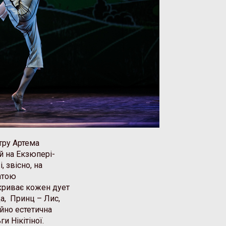
тру Артема
й на Екзюпері-
, звісно, на
гатою
криває кожен дует
а, Принц – Лис,
йно естетична
и Нікітіної.