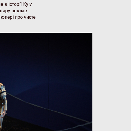
в історії Kyiv
ітару поклав
зюпері про чисте