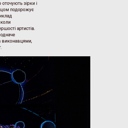
 оточують зірки і
инцом подорожує
иклад
 коли
ршості артистів.
 одначе
а виконавцями,
.