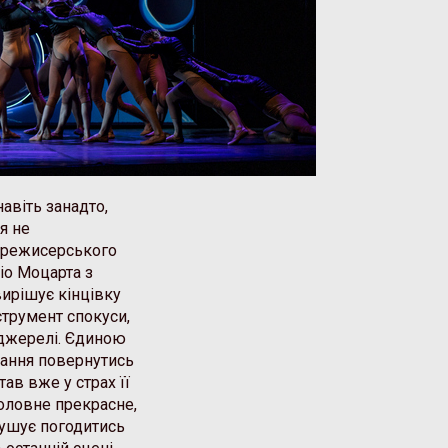
авіть занадто,
я не
 режисерського
gio Моцарта з
ирішує кінцівку
струмент спокуси,
оджерелі. Єдиною
ання повернутись
тав вже у страх її
головне прекрасне,
мушує погодитись