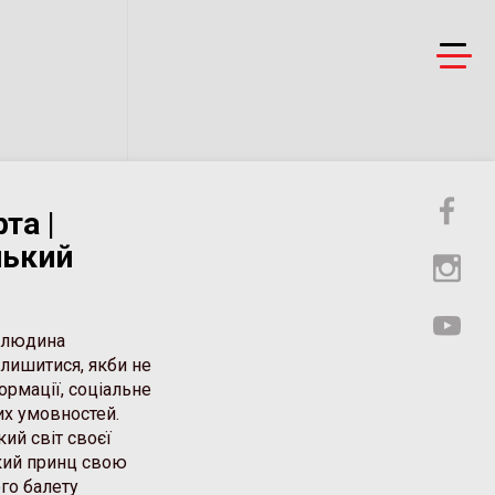
та |
нький
о людина
 лишитися, якби не
ормації, соціальне
их умовностей.
ий світ своєї
ький принц свою
ого балету