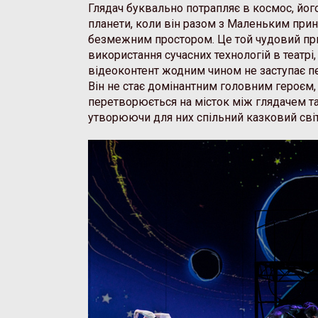
Глядач буквально потрапляє в космос, його
планети, коли він разом з Маленьким пр
безмежним простором. Це той чудовий пр
використання сучасних технологій в театрі,
відеоконтент жодним чином не заступає пе
Він не стає домінантним головним героєм,
перетворюється на місток між глядачем т
утворюючи для них спільний казковий світ