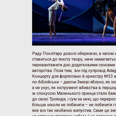
Раду Поклітару доволі обережно, а часом н
ставиться до тексту твору, наче намагаєтьс
перевантажити дію додатковими сенсами
авторства. Поза тим, він під супровід Ada
Концерту для фортепіано й оркестру №23 в
по-біблійськи – даючи Змієві яблуко, як ін
а не укус, як інструмент вбивства в перш
ж спокусою Маленького принца стало баж
до своєї Троянди, і сум за нею, що перерос
більше ніколи не побачити – не побачити 
яке він так необачно випустив. Саме це з