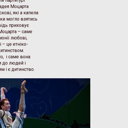
й партитурі
мадея Моцарта
скові, які а капела
дки могло взятись
відь приховує
Моцарта – саме
монії любові,
 – це етніко-
дитинством.
о, і саме вона
и до людей і
им і є дитинство.