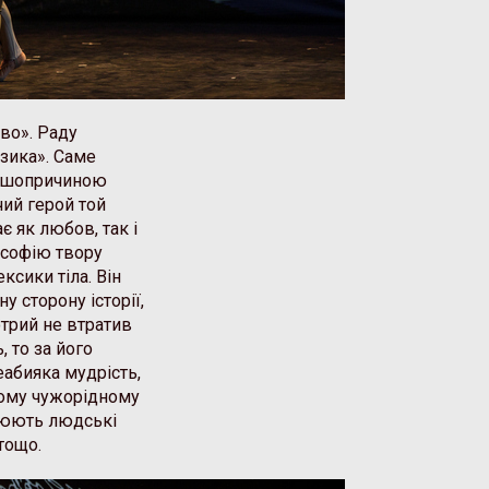
ово». Раду
зика». Саме
ершопричиною
ий герой той
є як любов, так і
ософію твору
ксики тіла. Він
у сторону історії,
отрий не втратив
 то за його
еабияка мудрість,
ному чужорідному
блюють людські
тощо.