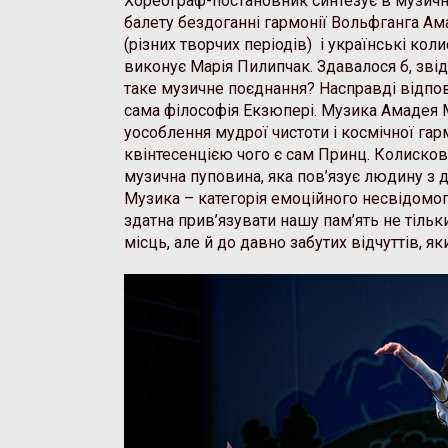
Хореограф-постановник синтезує в музичні
балету бездоганні гармонії Вольфганга А
(різних творчих періодів) і українські коли
виконує Марія Пилипчак. Здавалося б, зві
таке музичне поєднання? Насправді відпо
сама філософія Екзюпері. Музика Амадея 
уособлення мудрої чистоти і космічної гар
квінтесенцією чого є сам Принц. Колискові
музична пуповина, яка пов’язує людину з 
Музика – категорія емоційного несвідомог
здатна прив’язувати нашу пам’ять не тільк
місць, але й до давно забутих відчуттів, як