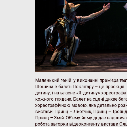
Маленький геній у виконанні прем’єра теа
Шошина в балеті Поклітару – це проєкція 
дитину, і на власне «Я-дитину» хореографа і
кожного глядача. Балет на сцені дихає ба
хореографічною мовою, яка детально роз
вистави: Принц – Льотчик, Принц – Троянд
Принц – Змій. Об’єму йому додає надзвича
робота авторки відеоконтенту вистави Ольг