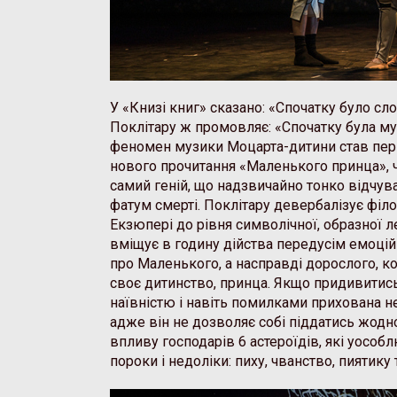
У «Книзі книг» сказано: «Спочатку було сл
Поклітару ж промовляє: «Спочатку була му
феномен музики Моцарта-дитини став п
нового прочитання «Маленького принца», ч
самий геній, що надзвичайно тонко відчува
фатум смерті. Поклітару девербалізує філ
Екзюпері до рівня символічної, образної ле
вміщує в годину дійства передусім емоційн
про Маленького, а насправді дорослого, к
своє дитинство, принца. Якщо придивитись,
наївністю і навіть помилками прихована н
адже він не дозволяє собі піддатись жод
впливу господарів 6 астероїдів, які уосо
пороки і недоліки: пиху, чванство, пиятику 