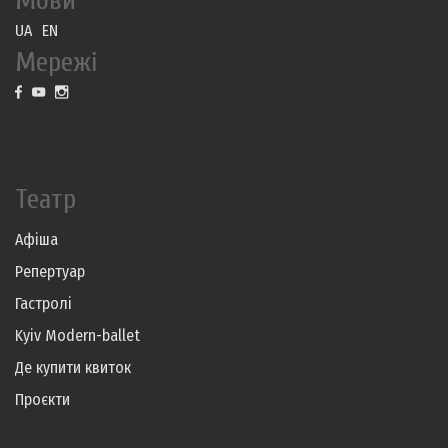
Мови
UA
EN
Мережі
Театр
Афіша
Репертуар
Гастролі
Kyiv Modern-ballet
Де купити квиток
Проєкти