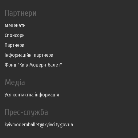
Партнери
Меценати
Спонсори
Партнери
Інформаційні партнери
Фонд "Київ Модерн-балет"
Медіа
Уся контактна інформація
Прес-служба
kyivmodernballet@kyivcity.gov.ua