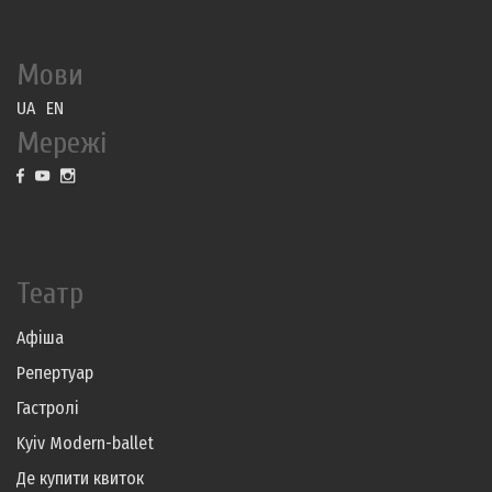
Мови
UA
EN
Мережі
Театр
Афіша
Репертуар
Гастролі
Kyiv Modern-ballet
Де купити квиток