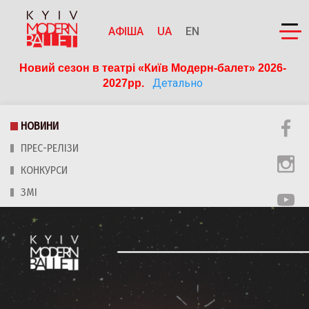
АФІША
UA
EN
Новий сезон в театрі «Київ Модерн-балет» 2026-
Детально
2027рр. 
НОВИНИ
ПРЕС-РЕЛІЗИ
КОНКУРСИ
ЗМІ