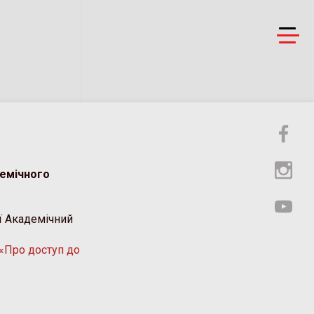
демічного
ії Академічний
«Про доступ до