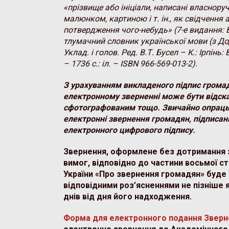
«прізвище або ініціали, написані власноруч
малюнком, картиною і т. ін., як свідчення
потвердження чого-небудь» (7-е видання: 
тлумачний словник української мови (з Дод
Уклад. і голов. Ред. В.Т. Бусел – К.: Ірпінь
– 1736 с.: іл. – ISBN 966-569-013-2).
З урахуванням викладеного підпис грома
електронному зверненні може бути відск
сфотографованим тощо. Звичайно опрац
електронні звернення громадян, підписан
електронного цифрового підпису.
Звернення, оформлене без дотримання 
вимог, відповідно до частини восьмої ст
України «Про звернення громадян» буде 
відповідними роз’ясненнями не пізніше 
днів від дня його надходження.
Форма для електронного подання Зверн