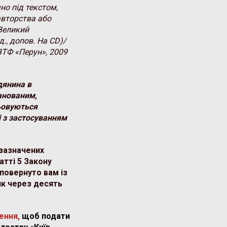
но під текстом,
 авторства або
Великий
., допов. На CD)/
: ВТФ «Перун», 2009
дянина в
анованим,
ьовуються
і з застосуванням
зазначених
атті 5 Закону
повернуто вам із
як через десять
ення,
щоб подати