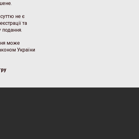
шене.
суттю не є
еєстрації та
у подання.
ння може
аконом України
тру