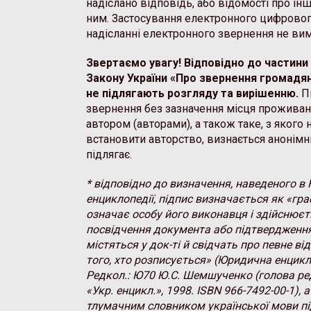
надіслано відповідь, або відомості про інш
ним. Застосування електронного цифровог
надісланні електронного звернення не вим
Звертаємо увагу! Відповідно до частини 
Закону України «Про звернення громадян»
не підлягають розгляду та вирішенню.
П
звернення без зазначення місця проживанн
автором (авторами), а також таке, з яког
встановити авторство, визнається анонімн
підлягає.
* відповідно до визначення, наведеного в
енциклопедії, підпис визначається як «гра
означає особу його виконавця і здійснює
посвідчення документа або підтвердження
містяться у док-ті й свідчать про певне в
того, хто розписується» (Юридична енцикло
Редкол.: Ю70 Ю.С. Шемшученко (голова редко
«Укр. енцикл.», 1998. ISBN 966-7492-00-1), 
тлумачним словником української мови пі