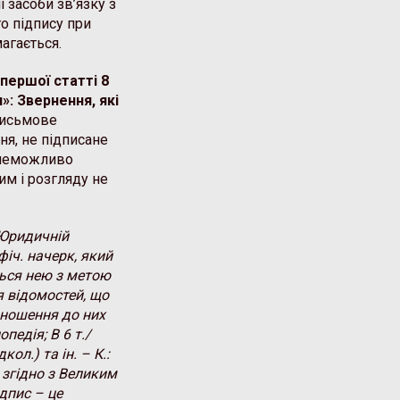
і засоби зв’язку з
о підпису при
агається.
першої статті 8
: Звернення, які
исьмове
я, не підписане
о неможливо
им і розгляду не
 Юридичній
фіч. начерк, який
ться нею з метою
 відомостей, що
ідношення до них
педія; В 6 т./
л.) та ін. – К.:
а згідно з Великим
дпис – це