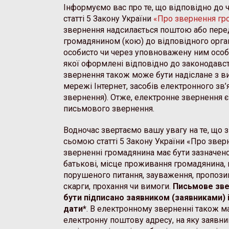
Інформуємо вас про те, що відповідно до 
статті 5 Закону України
«Про звернення гр
звернення надсилається поштою або пере
громадянином (кою) до відповідного орган
особисто чи через уповноважену ним осо
якої оформлені відповідно до законодавс
звернення також може бути надіслане з в
мережі Інтернет, засобів електронного зв’
звернення). Отже, електронне звернення 
письмового звернення.
Водночас звертаємо вашу увагу на те, що з
сьомою статті 5 Закону України «Про звер
зверненні громадянина має бути зазначено 
батькові, місце проживання громадянина,
порушеного питання, зауваження, пропозиці
скарги, прохання чи вимоги.
Письмове зве
бути підписано заявником (заявниками) 
дати*
. В електронному зверненні також м
електронну поштову адресу, на яку заявн