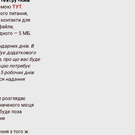
театру «Київ
формою
ТУТ
.
ого питання,
 контакти для
файли,
дного — 5 МБ.
дарних днів. В
бує додаткового
, про що вас буде
цію потребує
5 робочих днів
ься надання
е розглядає
значеного місця
буде поза
ане
ння з того ж