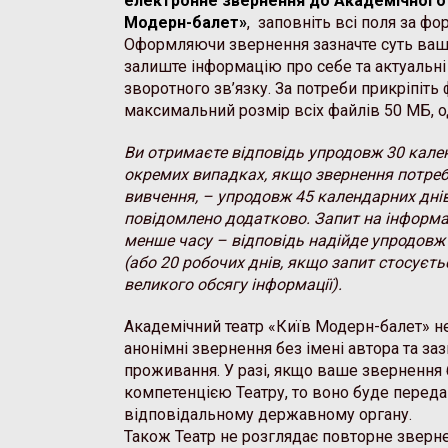
електронне звернення до Академічного 
Модерн-балет»
, заповніть всі поля за 
Оформляючи звернення зазначте суть ваш
залиште інформацію про себе та актуальні
зворотного зв’язку. За потреби прикріпіть 
максимальний розмір всіх файлів 50 МБ, о
Ви отримаєте відповідь упродовж 30 кален
окремих випадках, якщо звернення потре
вивчення, – упродовж 45 календарних днів
повідомлено додатково. Запит на інформа
менше часу – відповідь надійде упродовж 
(або 20 робочих днів, якщо запит стосуєт
великого обсягу інформації).
Академічний театр «Київ Модерн-балет» н
анонімні звернення без імені автора та за
проживання. У разі, якщо ваше звернення 
компетенцією Театру, то воно буде перед
відповідальному державному органу.
Також Театр не розглядає повторне зверне