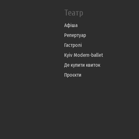
Театр
Афіша
Репертуар
Гастролі
Kyiv Modern-ballet
Де купити квиток
Проєкти