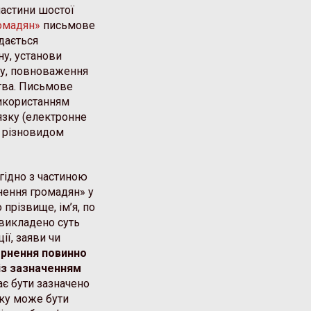
частини шостої
омадян»
письмове
дається
у, установи
бу, повноваження
тва. Письмове
икористанням
язку (електронне
є різновидом
гідно з частиною
нення громадян» у
прізвище, ім’я, по
 викладено суть
ї, заяви чи
рнення повинно
із зазначенням
ає бути зазначено
ику може бути