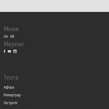
Мови
UA
EN
Мережі
Театр
Афіша
Репертуар
Гастролі