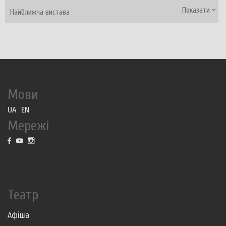
Показати
Найближча вистава
Мови
UA
EN
Мережі
Театр
Афіша