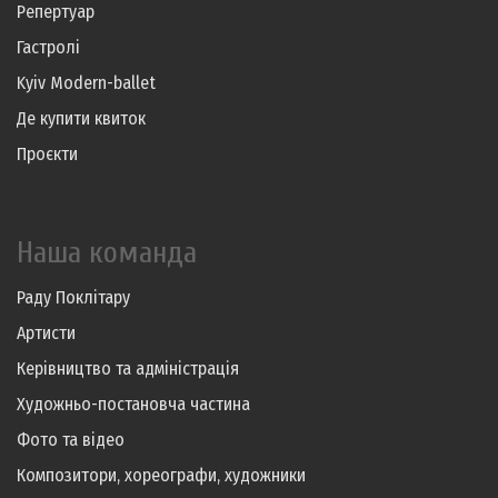
Репертуар
Гастролі
Kyiv Modern-ballet
Де купити квиток
Проєкти
Наша команда
Раду Поклітару
Артисти
Керівництво та адміністрація
Художньо-постановча частина
Фото та відео
Композитори, хореографи, художники