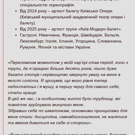
спеціальністю хореографія.
Від 2014 року – артист балету Київської Опери
(Київський муніципальний академічний театр опери і
балету).
Від 2025 року – артист трупи «Київ Модерн-балет».
Гастролі: Німеччина, Франція, Швейцарія, Бельгія,
Люксембург, Італія, Іспанія, Угорщина, Словаччина,
Румунія, Японія та містами України.
«
Переломним моментом у моїй карʼєрі став період, коли з
трупи, де я працюю більше десяти років, пішло дуже
багато хлопців і керівництво звернуло увагу на мене в
якості соліста. Я зрозумів, що мого рівня тепер
недостатньо і я мушу, в першу чергу для самого себе,
стати краще.
В цей же час, і в особистому житті були труднощі, які
повністю зруйнували минулого мене.
Зібравши себе по шматочкам, основними принципами для
мене стали: дисципліна, самовдосконалення, не жалітися
та вміння дивитися на себе зі сторони
».
«
Ритуалів перед виходом на сцену в мене немає. Бувають