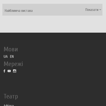
Показати
Найближча вистава
Мови
UA
EN
Мережі
Театр
Афіша