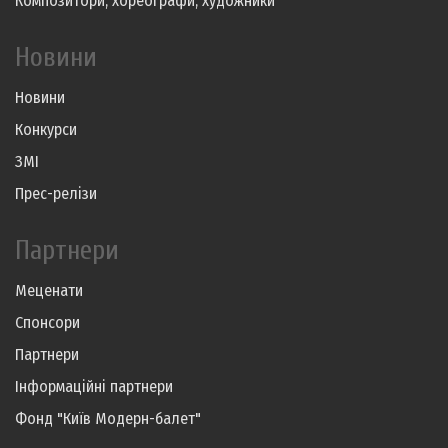
Композитори, хореографи, художники
Новини
Новини
Конкурси
ЗМІ
Прес-релізи
Партнери
Меценати
Спонсори
Партнери
Інформаційні партнери
Фонд "Київ Модерн-балет"