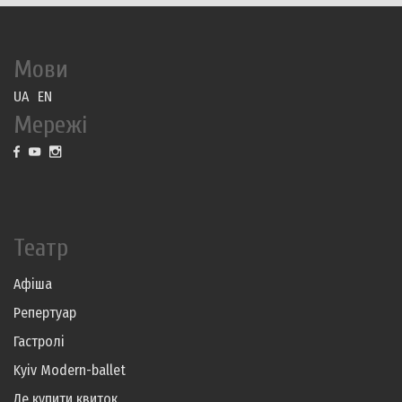
Мови
UA
EN
Мережі
Театр
Афіша
Репертуар
Гастролі
Kyiv Modern-ballet
Де купити квиток