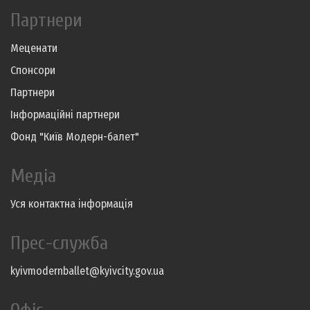
Партнери
Меценати
Спонсори
Партнери
Інформаційні партнери
Фонд "Київ Модерн-балет"
Медіа
Уся контактна інформація
Прес-служба
kyivmodernballet@kyivcity.gov.ua
Офіс