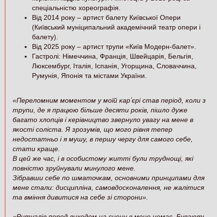
спеціальністю хореографія.
Від 2014 року – артист балету Київської Опери
(Київський муніципальний академічний театр опери і
балету).
Від 2025 року – артист трупи «Київ Модерн-балет».
Гастролі: Німеччина, Франція, Швейцарія, Бельгія,
Люксембург, Італія, Іспанія, Угорщина, Словаччина,
Румунія, Японія та містами України.
«
Переломним моментом у моїй карʼєрі став період, коли з
трупи, де я працюю більше десяти років, пішло дуже
багато хлопців і керівництво звернуло увагу на мене в
якості соліста. Я зрозумів, що мого рівня тепер
недостатньо і я мушу, в першу чергу для самого себе,
стати краще.
В цей же час, і в особистому житті були труднощі, які
повністю зруйнували минулого мене.
Зібравши себе по шматочкам, основними принципами для
мене стали: дисципліна, самовдосконалення, не жалітися
та вміння дивитися на себе зі сторони
».
«
Ритуалів перед виходом на сцену в мене немає. Бувають