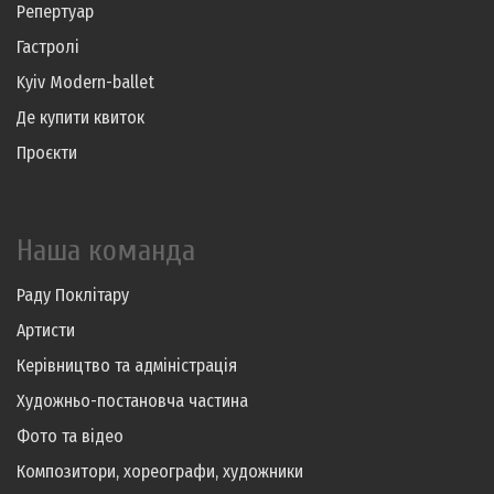
Репертуар
Гастролі
Kyiv Modern-ballet
Де купити квиток
Проєкти
Наша команда
Раду Поклітару
Артисти
Керівництво та адміністрація
Художньо-постановча частина
Фото та відео
Композитори, хореографи, художники