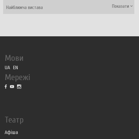
Показати
Найближча вистава
Мови
UA
EN
Мережі
Театр
Афіша