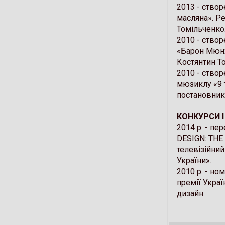
2013 - ство
масляна». Р
Томільченко
2010 - ство
«Барон Мюнх
Костянтин Т
2010 - створ
мюзиклу «9 
постановник
КОНКУРСИ 
2014 р. - п
DESIGN: THE 
телевізійни
України».
2010 р. - но
премії Украї
дизайн.