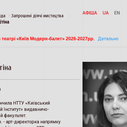
АФІША
UA
EN
нда
Запрошені діячі мистецтва
ітіна
Детально
 театрі «Київ Модерн-балет» 2026-2027рр. 
тіна
р
кінчила НТТУ «Київський
й Інститут» видавничо-
й факультет.
. - арт-директорка напрямку