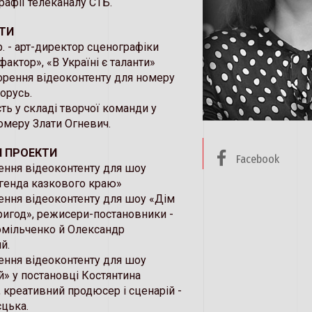
рафії телеканалу СТБ.
ТИ
. - арт-директор сценографіки
фактор», «В Україні є таланти»
ворення відеоконтенту для номеру
лорусь.
асть у складі творчої команди у
омеру Злати Огневич.
І ПРОЕКТИ
Facebook
рення відеоконтенту для шоу
егенда казкового краю»
рення відеоконтенту для шоу «Дім
ригод», режисери-постановники -
омільченко й Олександр
й.
рення відеоконтенту для шоу
й» у постановці Костянтина
 креативний продюсер і сценарій -
єцька.