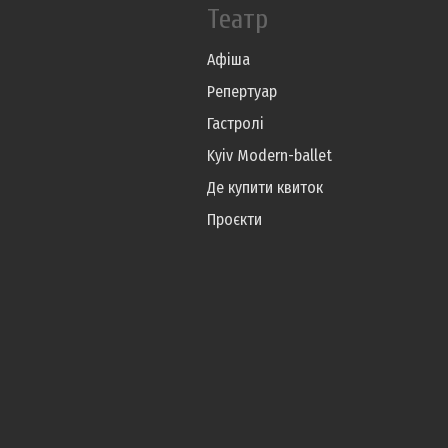
Театр
Афіша
Репертуар
Гастролі
Kyiv Modern-ballet
Де купити квиток
Проєкти