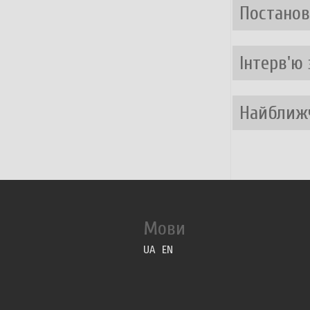
Постано
Інтерв'ю
Найближ
Мови
UA
EN