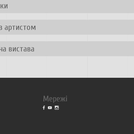
вки
 з артистом
ча вистава
Мережі