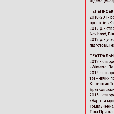
відеосценог
ТЕЛЕПРОЕК
2010-2017 рр
проектів «Х-
2017 р. - ст
Naviband, Бі
2013 р. - уч
підготовці н
ТЕАТРАЛЬН
2018 - ство
«Winterra. Л
2015 - ство
таємничих п
Костянтин Т
Братковськи
2015 - ство
«Вартові мрі
Томільченка,
Тала Приста