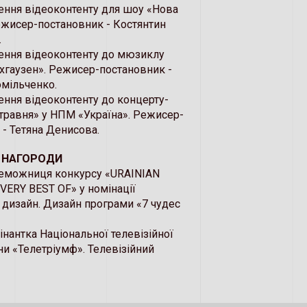
рення відеоконтенту для шоу «Нова
ежисер-постановник - Костянтин
.
рення відеоконтенту до мюзиклу
гаузен». Режисер-постановник -
омільченко.
ення відеоконтенту до концерту-
травня» у НПМ «Україна». Режисер-
 - Тетяна Денисова.
І НАГОРОДИ
ереможниця конкурсу «URAINIAN
VERY BEST OF» у номінації
й дизайн. Дизайн програми «7 чудес
мінантка Національної телевізійної
ни «Телетріумф». Телевізійний