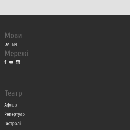
Мови
UA
EN
Мережі
Театр
Афіша
Репертуар
Гастролі