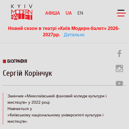
АФІША
UA
EN
Новий сезон в театрі «Київ Модерн-балет» 2026-
Детально
2027рр. 
БІОГРАФІЯ
Сергій Корінчук
Закінчив «Миколаївський фаховий коледж культури і
мистецтв» у 2022 роц
і.
Навчається у
«Київському національному
університет
і
культури і
мистецтв».