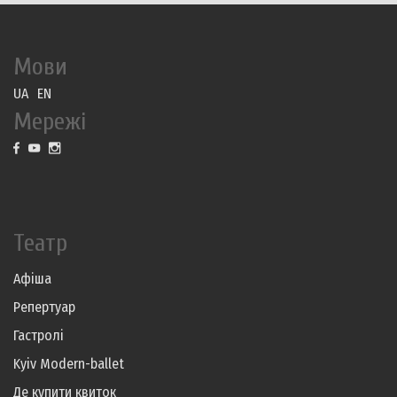
Мови
UA
EN
Мережі
Театр
Афіша
Репертуар
Гастролі
Kyiv Modern-ballet
Де купити квиток