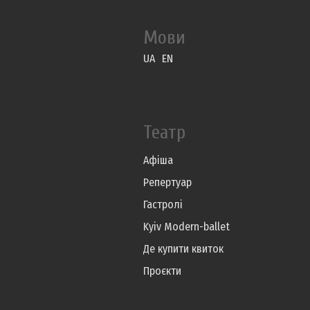
Мови
UA
EN
Театр
Афіша
Репертуар
Гастролі
Kyiv Modern-ballet
Де купити квиток
Проєкти