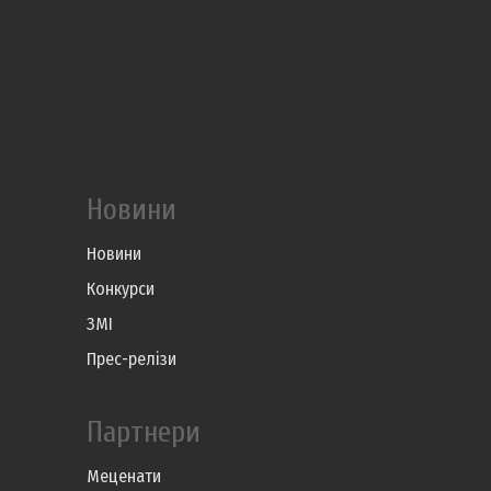
Новини
Новини
Конкурси
ЗМІ
Прес-релізи
Партнери
Меценати