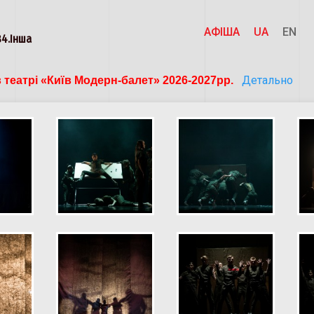
АФІША
UA
EN
84.Інша
Детально
 театрі «Київ Модерн-балет» 2026-2027рр. 