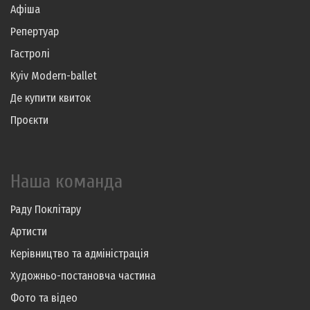
Афіша
Репертуар
Гастролі
Kyiv Modern-ballet
Де купити квиток
Проєкти
Наша команда
Раду Поклітару
Артисти
Керівництво та адміністрація
Художньо-постановча частина
Фото та відео