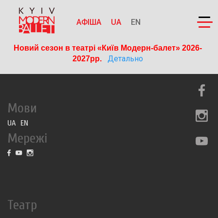
АФІША
UA
EN
Новий сезон в театрі «Київ Модерн-балет» 2026-
Детально
2027рр. 
Мови
UA
EN
Мережі
Театр