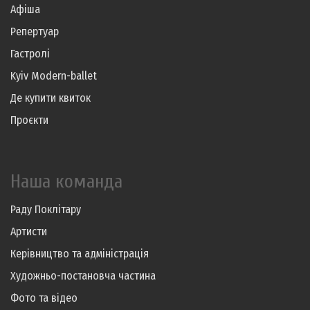
Афіша
Репертуар
Гастролі
Kyiv Modern-ballet
Де купити квиток
Проєкти
Наша команда
Раду Поклітару
Артисти
Керівництво та адміністрація
Художньо-постановча частина
Фото та відео