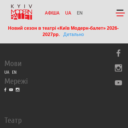
АФІША
UA
EN
Новий сезон в театрі «Київ Модерн-балет» 2026-
Детально
2027рр. 
Мови
UA
EN
Мережі
Театр