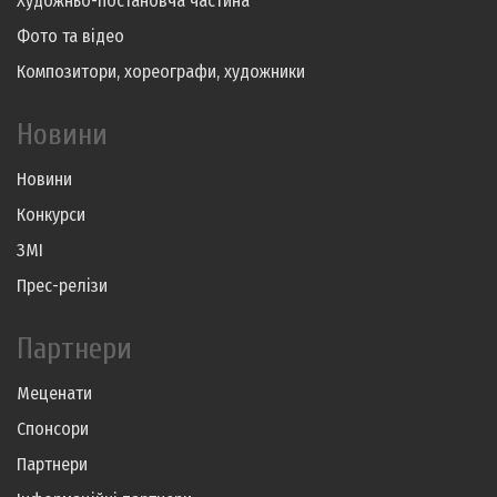
Художньо-постановча частина
Фото та відео
Композитори, хореографи, художники
Новини
Новини
Конкурси
ЗМІ
Прес-релізи
Партнери
Меценати
Спонсори
Партнери