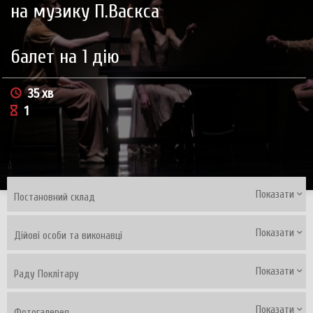
на музику П.Васкса
балет на 1 дію
35 хв
1
Показати
Постановний склад
Показати
Дійові особи та виконавці
Показати
Раду Поклітару
Показати
Фотогалерея