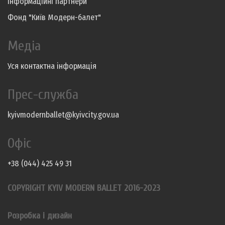
Інформаційні партнери
Фонд "Київ Модерн-балет"
Медіа
Уся контактна інформація
Прес-служба
kyivmodernballet@kyivcity.gov.ua
Офіс
+38 (044) 425 49 31
COPYRIGHT KYIV MODERN BALLET 2016-2023
Розробка і дизайн