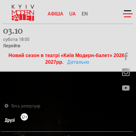
АФІША
UA
EN
03.10
субота 18:00
Перейти
Новий сезон в театрі «Київ Модерн-балет» 2026-
Детально
2027рр. 
Весь репертуар
12+
Друзі